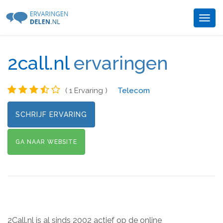
Togg
navig
2call.nl
ervaringen
( 1 Ervaring )
Telecom
SCHRIJF ERVARING
GA NAAR WEBSITE
2Call.nl is al sinds 2002 actief op de online