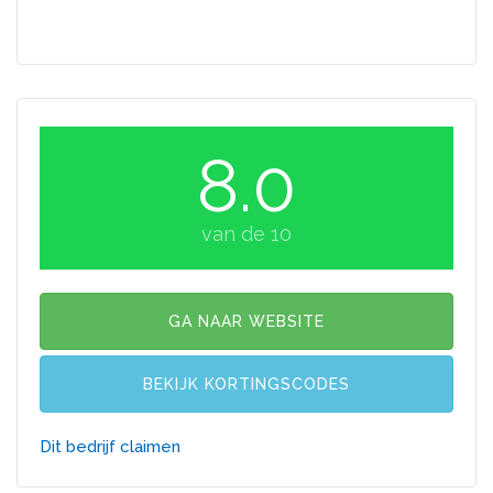
8.0
van de 10
GA NAAR WEBSITE
BEKIJK KORTINGSCODES
Dit bedrijf claimen