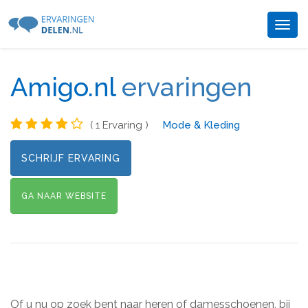
Togg
navig
Amigo.nl
ervaringen
( 1 Ervaring )
Mode & Kleding
SCHRIJF ERVARING
GA NAAR WEBSITE
Of u nu op zoek bent naar heren of damesschoenen, bij