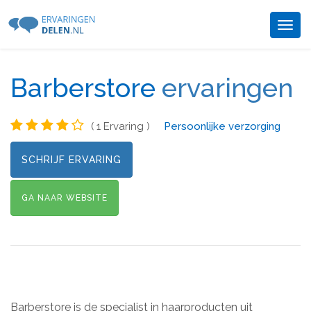
Togg
navig
Barberstore
ervaringen
( 1 Ervaring )
Persoonlijke verzorging
SCHRIJF ERVARING
GA NAAR WEBSITE
Barberstore is de specialist in haarproducten uit