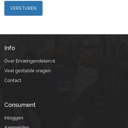
VERSTUREN
Info
Over Ervaringendelen.nl
Veel gestelde vragen
Contact
Consument
Inloggen
Aanmelden