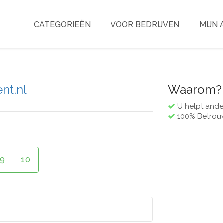
CATEGORIEËN
VOOR BEDRIJVEN
MIJN
ent.nl
Waarom?
U helpt ande
100% Betrou
9
10