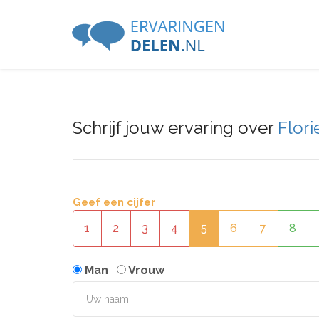
Schrijf jouw ervaring over
Flori
Geef een cijfer
1
2
3
4
5
6
7
8
Man
Vrouw