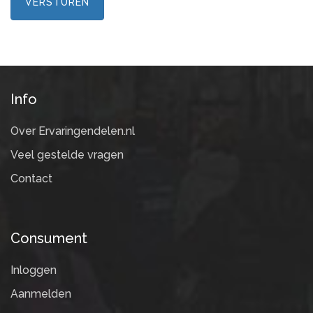
VERSTUREN
Info
Over Ervaringendelen.nl
Veel gestelde vragen
Contact
Consument
Inloggen
Aanmelden