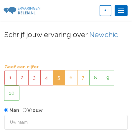
+
Togg
navig
Schrijf jouw ervaring over
Newchic
Geef een cijfer
1
2
3
4
5
6
7
8
9
10
Man
Vrouw