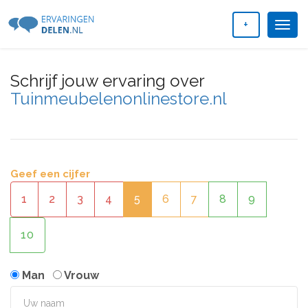
+
Togg
navig
Schrijf jouw ervaring over
Tuinmeubelenonlinestore.nl
Geef een cijfer
1
2
3
4
5
6
7
8
9
10
Man
Vrouw