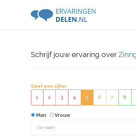
Schrijf jouw ervaring over
Zinn
Geef een cijfer
1
2
3
4
5
6
7
8
Man
Vrouw