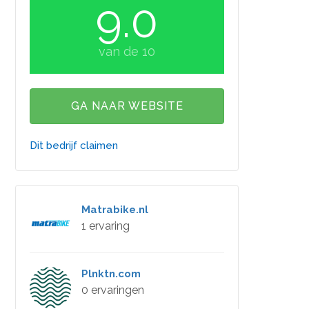
9.0
van de 10
GA NAAR WEBSITE
Dit bedrijf claimen
Matrabike.nl
1 ervaring
Plnktn.com
0 ervaringen