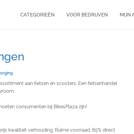
CATEGORIEËN
VOOR BEDRIJVEN
MIJN
ingen
orging
assortiment aan fietsen en scooters. Een fietsenhandel
owroom.
 moeten consumenten bij BikesPlaza zijn!
prijs kwaliteit verhouding; Ruime voorraad, 85% direct