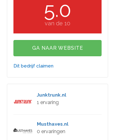
5.0
van de 10
GA NAAR WEBSITE
Dit bedrijf claimen
Junktrunk.nl
1 ervaring
Musthaves.nl
0 ervaringen