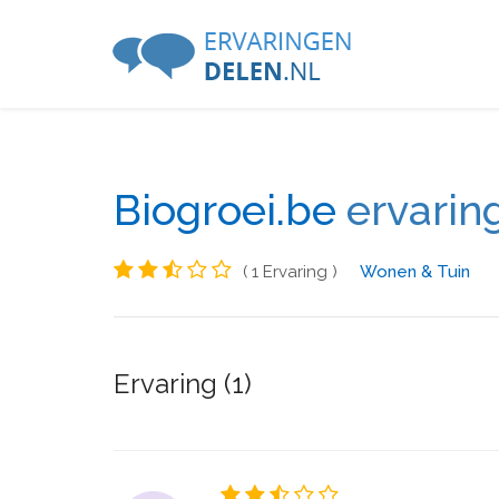
Biogroei.be
ervarin
( 1 Ervaring )
Wonen & Tuin
Ervaring (1)