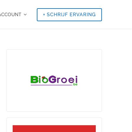
 ACCOUNT
+
SCHRIJF ERVARING