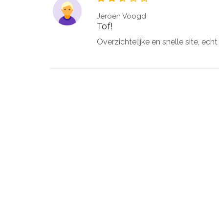
Jeroen Voogd
Tof!
Overzichtelijke en snelle site, ech