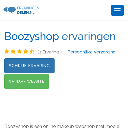
Togg
navig
Boozyshop
ervaringen
( 1 Ervaring )
Persoonlijke verzorging
SCHRIJF ERVARING
GA NAAR WEBSITE
Boozyshop is een online makeup webshop met mooie