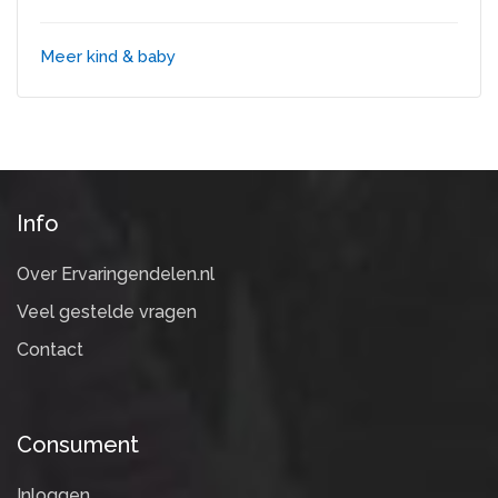
Meer kind & baby
Info
Over Ervaringendelen.nl
Veel gestelde vragen
Contact
Consument
Inloggen