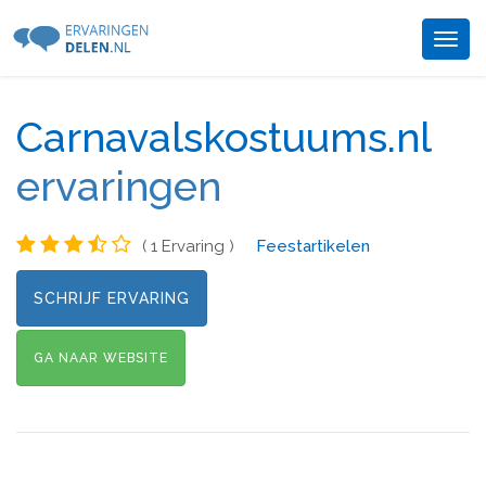
Togg
navig
Carnavalskostuums.nl
ervaringen
( 1 Ervaring )
Feestartikelen
SCHRIJF ERVARING
GA NAAR WEBSITE