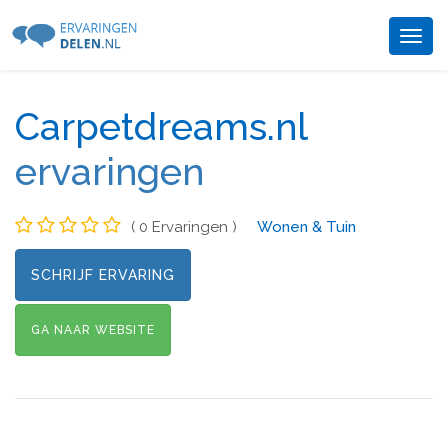
Togg
navig
Carpetdreams.nl
ervaringen
( 0 Ervaringen )
Wonen & Tuin
SCHRIJF ERVARING
GA NAAR WEBSITE