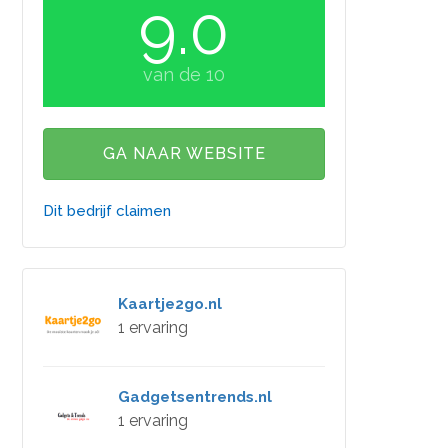
9.0
van de 10
GA NAAR WEBSITE
Dit bedrijf claimen
Kaartje2go.nl
1 ervaring
Gadgetsentrends.nl
1 ervaring