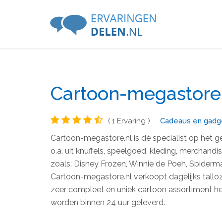
Cartoon-megastore.
( 1 Ervaring )
Cadeaus en gadg
Cartoon-megastore.nl is dé specialist op het g
o.a. uit knuffels, speelgoed, kleding, merchandi
zoals: Disney Frozen, Winnie de Poeh, Spiderm
Cartoon-megastore.nl verkoopt dagelijks talloz
zeer compleet en uniek cartoon assortiment heef
worden binnen 24 uur geleverd.