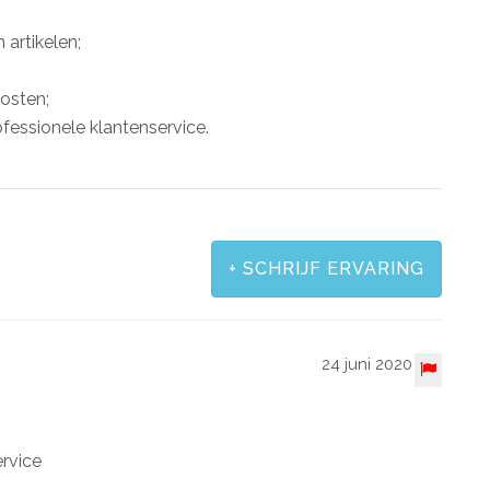
 artikelen;
osten;
essionele klantenservice.
+
SCHRIJF ERVARING
24 juni 2020
ervice