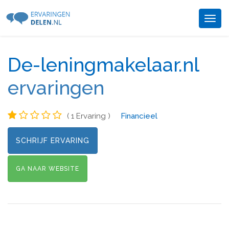
Togg
navig
De-leningmakelaar.nl
ervaringen
( 1 Ervaring )
Financieel
SCHRIJF ERVARING
GA NAAR WEBSITE