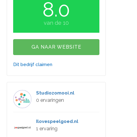
8.0
van de 10
GA NAAR WEBSITE
Dit bedrijf claimen
Studiozomooi.nl
0 ervaringen
Ilovespeelgoed.nl
1 ervaring