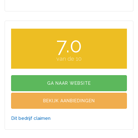
7.0
van de 10
GA NAAR WEBSITE
BEKIJK AANBIEDINGEN
Dit bedrijf claimen