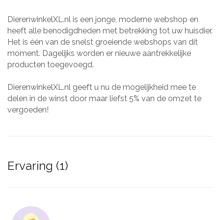
DierenwinkelXL.nl is een jonge, moderne webshop en
heeft alle benodigdheden met betrekking tot uw huisdier.
Het is één van de snelst groeiende webshops van dit
moment. Dagelijks worden er nieuwe aantrekkelijke
producten toegevoegd.
DierenwinkelXL.nl geeft u nu de mogelijkheid mee te
delen in de winst door maar liefst 5% van de omzet te
vergoeden!
Ervaring (1)