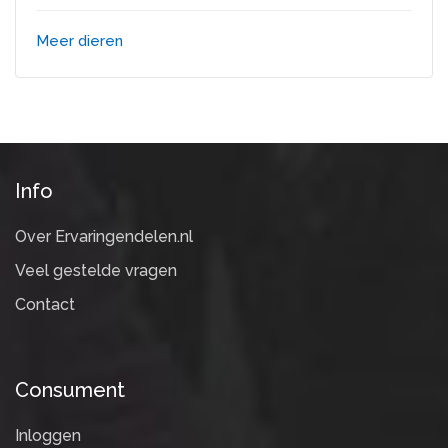
Meer dieren
Info
Over Ervaringendelen.nl
Veel gestelde vragen
Contact
Consument
Inloggen