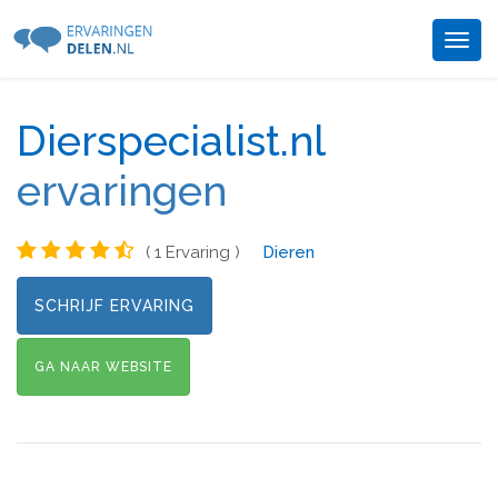
Togg
navig
Dierspecialist.nl
ervaringen
( 1 Ervaring )
Dieren
SCHRIJF ERVARING
GA NAAR WEBSITE