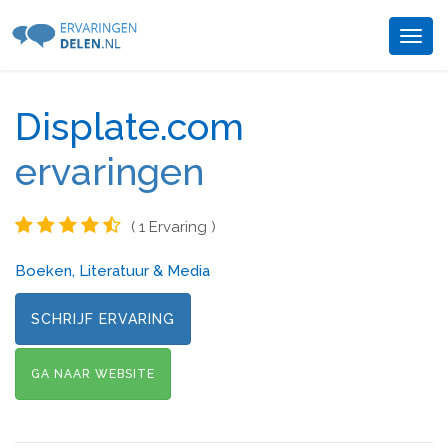
Togg
navig
Displate.com
ervaringen
( 1 Ervaring )
Boeken, Literatuur & Media
SCHRIJF ERVARING
GA NAAR WEBSITE