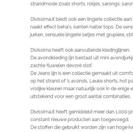
strandmode zoals shorts, rokjes, sarongs, saron
Divissima.it biedt ook een lingerie collectie aan: 
naakt effect beha's, kanten halter tops. De sensue
jurken, sensuele lingerie setjes met grupière, st
Divissima heeft ook aanvullende kledinglijnen.
De avondkleding lijn bestaat uit mini avondjurkj
zachte fluwelen devoré stof.
De Jeans lijn is een collectie gemaakt uit comfo
op het strand of ’s avonds. Leuke shorts, hot pa
vrolijke kleuren maar natuurlijk ook in de enige
uitstekend voor een groot aantal combinaties.
Divissima.it heeft gemiddeld meer dan 1.000 
constant nieuwe producten aan toegevoegd.
De stoffen die gebruikt worden zijn van hoge kwa