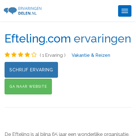
Togg
navig
Efteling.com
ervaringen
( 1 Ervaring )
Vakantie & Reizen
SCHRIJF ERVARING
GA NAAR WEBSITE
De Efteling is al bijna 65 jaar een wonderlijke organisatie.