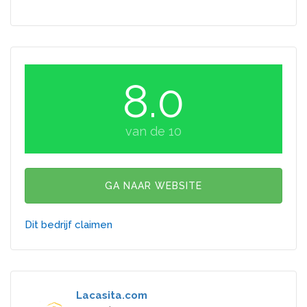
8.0
van de 10
GA NAAR WEBSITE
Dit bedrijf claimen
Lacasita.com