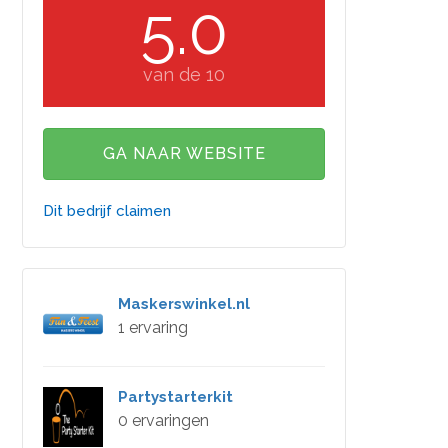
5.0
van de 10
GA NAAR WEBSITE
Dit bedrijf claimen
Maskerswinkel.nl
1 ervaring
Partystarterkit
0 ervaringen