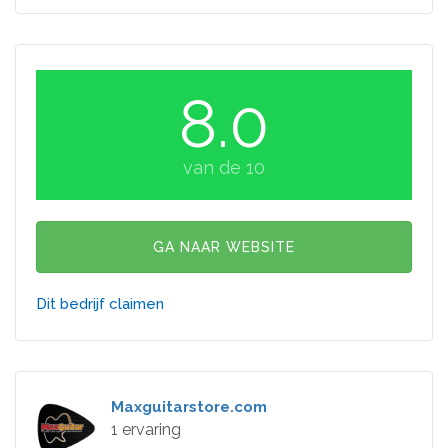
8.0
van de 10
GA NAAR WEBSITE
Dit bedrijf claimen
Maxguitarstore.com
1 ervaring