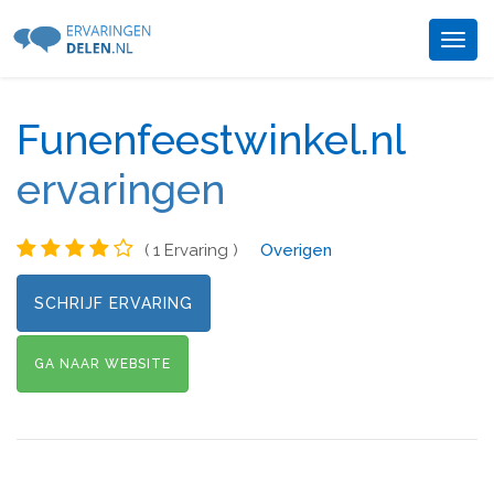
Togg
navig
Funenfeestwinkel.nl
ervaringen
( 1 Ervaring )
Overigen
SCHRIJF ERVARING
GA NAAR WEBSITE