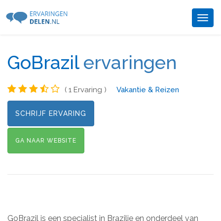
Togg
navig
GoBrazil
ervaringen
( 1 Ervaring )
Vakantie & Reizen
SCHRIJF ERVARING
GA NAAR WEBSITE
GoBrazil is een specialist in Brazilie en onderdeel van