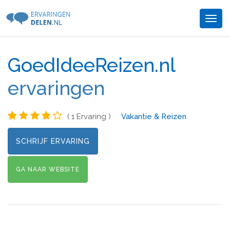
Togg
navig
GoedIdeeReizen.nl
ervaringen
( 1 Ervaring )
Vakantie & Reizen
SCHRIJF ERVARING
GA NAAR WEBSITE