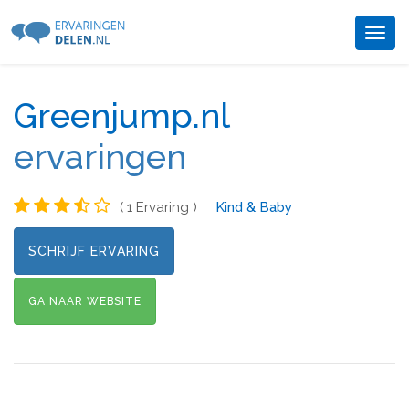
Togg
navig
Greenjump.nl
ervaringen
( 1 Ervaring )
Kind & Baby
SCHRIJF ERVARING
GA NAAR WEBSITE