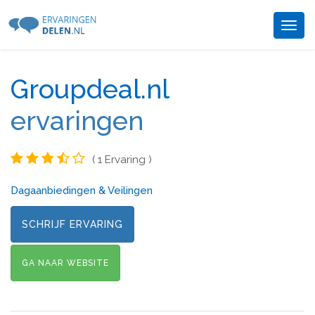
Togg
navig
Groupdeal.nl
ervaringen
( 1 Ervaring )
Dagaanbiedingen & Veilingen
SCHRIJF ERVARING
GA NAAR WEBSITE