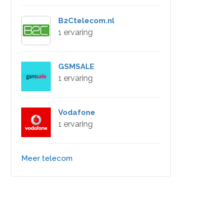
B2Ctelecom.nl
1 ervaring
GSMSALE
1 ervaring
Vodafone
1 ervaring
Meer telecom