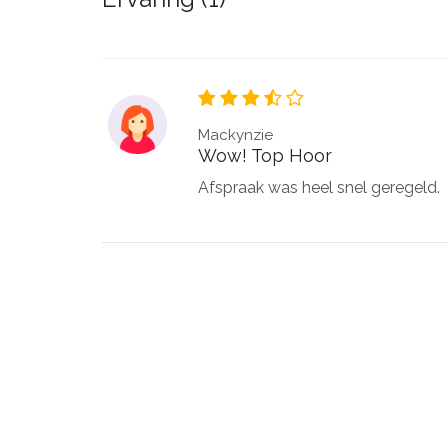
Mackynzie
Wow! Top Hoor
Afspraak was heel snel geregeld.