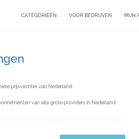
CATEGORIEËN
VOOR BEDRIJVEN
MIJN
ngen
iele prijsvechter van Nederland.
nnementen van alle grote providers in Nederland.