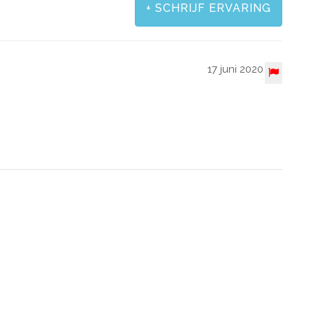
+
SCHRIJF ERVARING
17 juni 2020