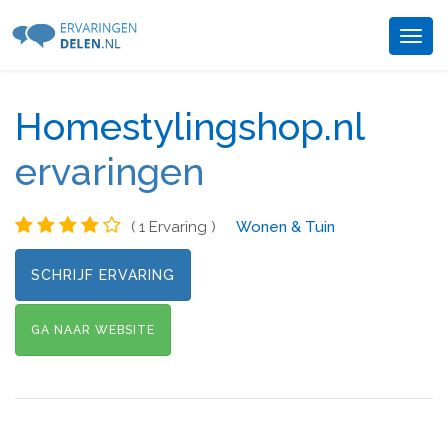
Togg
navig
Homestylingshop.nl
ervaringen
( 1 Ervaring )
Wonen & Tuin
SCHRIJF ERVARING
GA NAAR WEBSITE