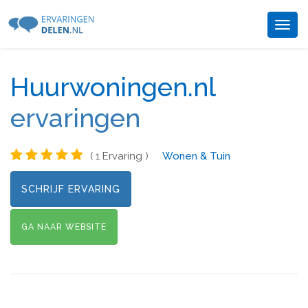
Togg
navig
Huurwoningen.nl
ervaringen
( 1 Ervaring )
Wonen & Tuin
SCHRIJF ERVARING
GA NAAR WEBSITE