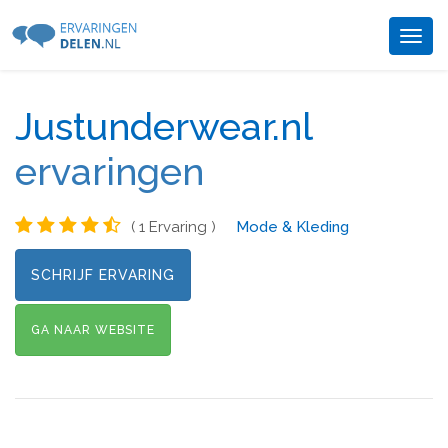
Togg
navig
Justunderwear.nl
ervaringen
( 1 Ervaring )
Mode & Kleding
SCHRIJF ERVARING
GA NAAR WEBSITE