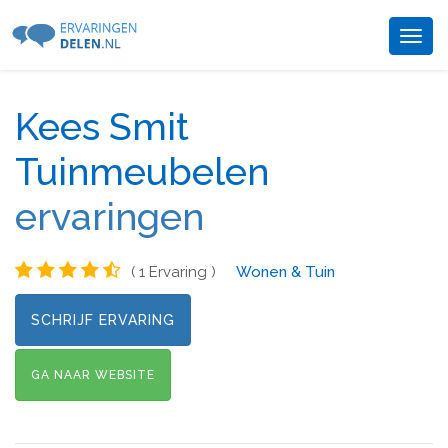
Togg
navig
Kees Smit
Tuinmeubelen
ervaringen
( 1 Ervaring )
Wonen & Tuin
SCHRIJF ERVARING
GA NAAR WEBSITE