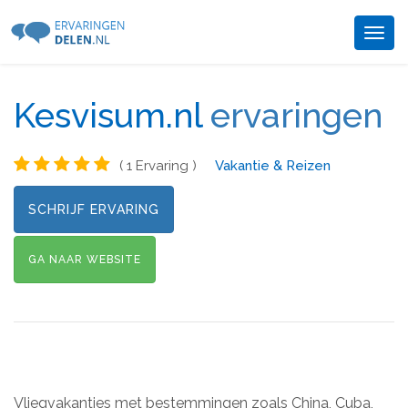
Togg
navig
Kesvisum.nl
ervaringen
( 1 Ervaring )
Vakantie & Reizen
SCHRIJF ERVARING
GA NAAR WEBSITE
Vliegvakanties met bestemmingen zoals China, Cuba,