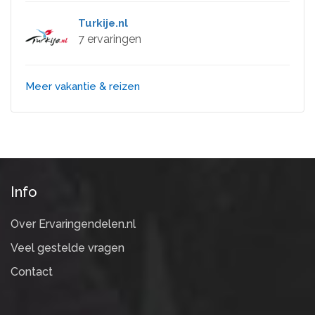
Turkije.nl
7 ervaringen
Meer vakantie & reizen
Info
Over Ervaringendelen.nl
Veel gestelde vragen
Contact