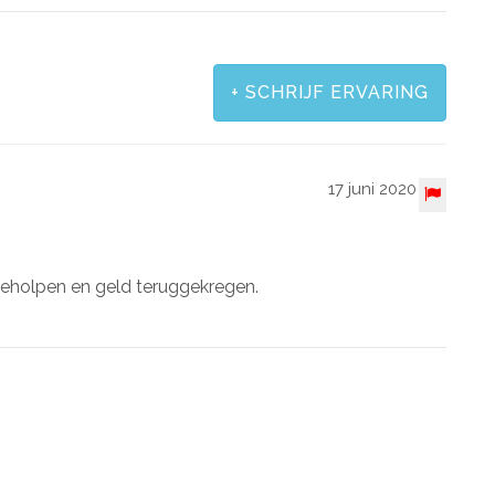
+
SCHRIJF ERVARING
17 juni 2020
k geholpen en geld teruggekregen.