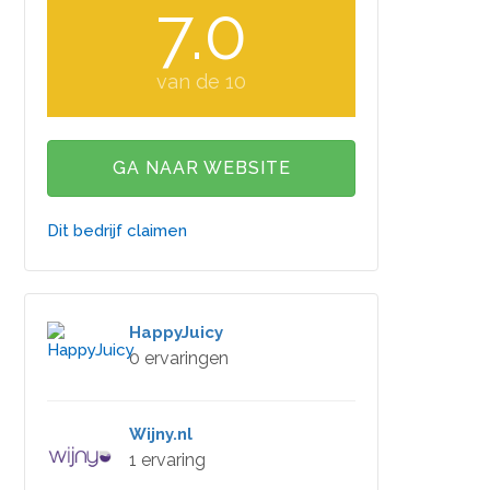
7.0
van de 10
GA NAAR WEBSITE
Dit bedrijf claimen
HappyJuicy
0 ervaringen
Wijny.nl
1 ervaring