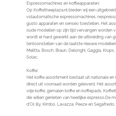
Espressomachines en koffieapparaten:
Op Koffietheeplaza.nl bieden wij een uitgebreide
volautomatische espressomachines, nespresso a
gusto apparaten en senseo toestellen. Het ass
oude modellen op zijn tijd vervangen worden v
wordt er hard gewerkt aan de uitbreiding van ge
tentoonstellen van de laatste nieuwe modelle
Melitta, Bosch, Braun, Delonghi, Gaggia, Krups, 
Solac.
Koffie:
Het koffie assortiment bestaat uit nationale e
direct uit voorraad worden geleverd. Het assort
vrije koffie, gemalen koffie en koffiepads. Koffi
die willen genieten van heerlijke espresso.De
d'Or, illy, Kimbo, Lavazza, Peeze en Segafredo.