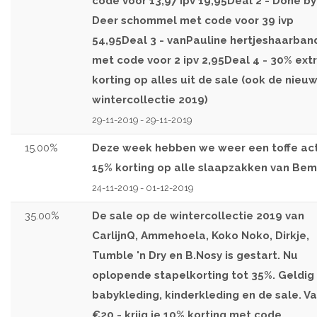
code voor 13,97 ipv 19,95Deal 2 - Done by
Deer schommel met code voor 39 ivp
54,95Deal 3 - vanPauline hertjeshaarban
met code voor 2 ipv 2,95Deal 4 - 30% ext
korting op alles uit de sale (ook de nieu
wintercollectie 2019)
29-11-2019 - 29-11-2019
15.00%
Deze week hebben we weer een toffe act
15% korting op alle slaapzakken van Bemi
24-11-2019 - 01-12-2019
35.00%
De sale op de wintercollectie 2019 van
CarlijnQ, Ammehoela, Koko Noko, Dirkje,
Tumble 'n Dry en B.Nosy is gestart. Nu
oplopende stapelkorting tot 35%. Geldig
babykleding, kinderkleding en de sale. V
€20,- krijg je 10% korting met code