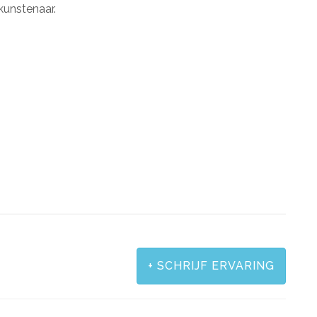
kunstenaar.
+
SCHRIJF ERVARING