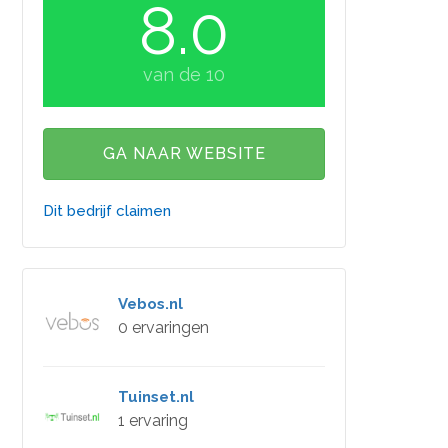
8.0
van de 10
GA NAAR WEBSITE
Dit bedrijf claimen
Vebos.nl
0 ervaringen
Tuinset.nl
1 ervaring