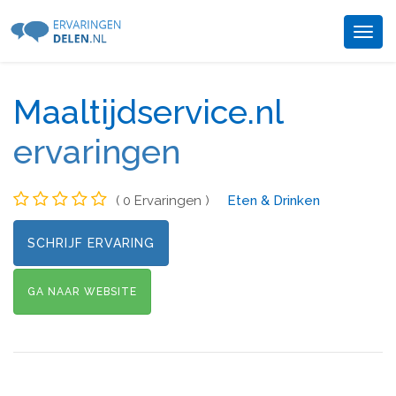
Togg
navig
Maaltijdservice.nl
ervaringen
( 0 Ervaringen )
Eten & Drinken
SCHRIJF ERVARING
GA NAAR WEBSITE