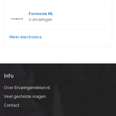
Formovie NL
0 ervaringen
Meer electronica
Info
Over Ervaringendelen.nl
Veel gestelde vragen
Contact