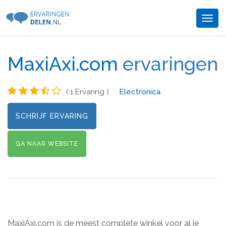
Togg
navig
MaxiAxi.com
ervaringen
( 1 Ervaring )
Electronica
SCHRIJF ERVARING
GA NAAR WEBSITE
MaxiAxi.com is de meest complete winkel voor al je