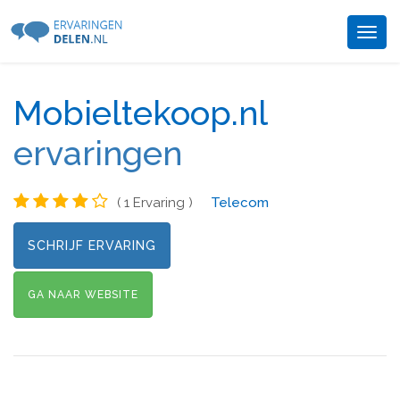
Togg
navig
Mobieltekoop.nl
ervaringen
( 1 Ervaring )
Telecom
SCHRIJF ERVARING
GA NAAR WEBSITE