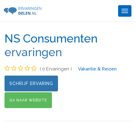
Togg
navig
NS Consumenten
ervaringen
( 0 Ervaringen )
Vakantie & Reizen
SCHRIJF ERVARING
GA NAAR WEBSITE