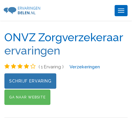
Togg
navig
ONVZ Zorgverzekeraar
ervaringen
( 1 Ervaring )
Verzekeringen
SCHRIJF ERVARING
GA NAAR WEBSITE