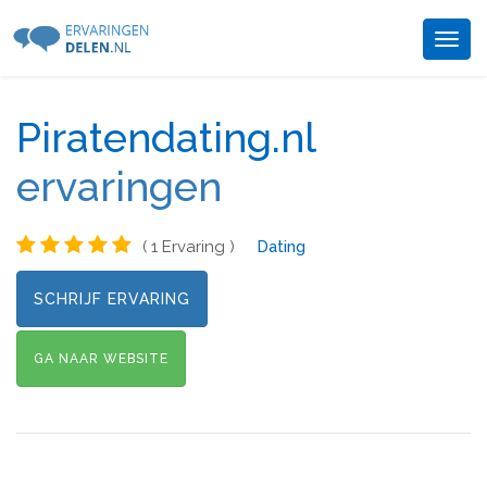
Togg
navig
Piratendating.nl
ervaringen
( 1 Ervaring )
Dating
SCHRIJF ERVARING
GA NAAR WEBSITE