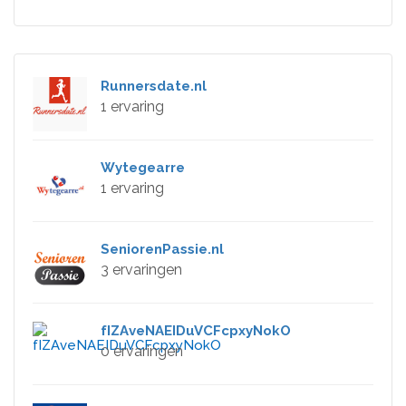
Runnersdate.nl
1 ervaring
Wytegearre
1 ervaring
SeniorenPassie.nl
3 ervaringen
fIZAveNAEIDuVCFcpxyNokO
0 ervaringen