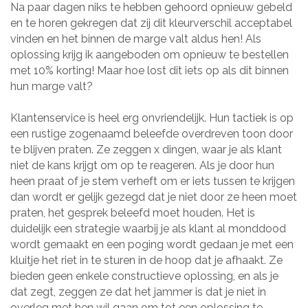
Na paar dagen niks te hebben gehoord opnieuw gebeld
en te horen gekregen dat zij dit kleurverschil acceptabel
vinden en het binnen de marge valt aldus hen! Als
oplossing krijg ik aangeboden om opnieuw te bestellen
met 10% korting! Maar hoe lost dit iets op als dit binnen
hun marge valt?
Klantenservice is heel erg onvriendelijk. Hun tactiek is op
een rustige zogenaamd beleefde overdreven toon door
te blijven praten. Ze zeggen x dingen, waar je als klant
niet de kans krijgt om op te reageren. Als je door hun
heen praat of je stem verheft om er iets tussen te krijgen
dan wordt er gelijk gezegd dat je niet door ze heen moet
praten, het gesprek beleefd moet houden. Het is
duidelijk een strategie waarbij je als klant al monddood
wordt gemaakt en een poging wordt gedaan je met een
kluitje het riet in te sturen in de hoop dat je afhaakt. Ze
bieden geen enkele constructieve oplossing, en als je
dat zegt, zeggen ze dat het jammer is dat je niet in
overleg met hen wil gaan om tot een oplossing te