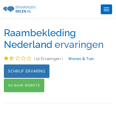
Togg
navig
Raambekleding
Nederland
ervaringen
( 10 Ervaringen )
Wonen & Tuin
SCHRIJF ERVARING
GA NAAR WEBSITE