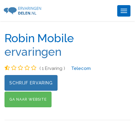
Togg
navig
Robin Mobile
ervaringen
( 1 Ervaring )
Telecom
SCHRIJF ERVARING
GA NAAR WEBSITE