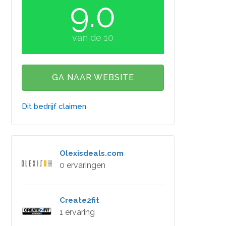
9.0
van de 10
GA NAAR WEBSITE
Dit bedrijf claimen
Olexisdeals.com
0 ervaringen
Create2fit
1 ervaring