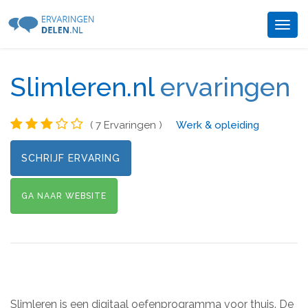
Togg
navig
Slimleren.nl
ervaringen
( 7 Ervaringen )
Werk & opleiding
SCHRIJF ERVARING
GA NAAR WEBSITE
Slimleren is een digitaal oefenprogramma voor thuis. De