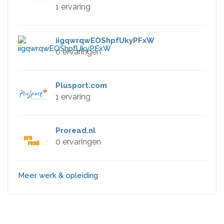
1 ervaring
iigqwrqwEOShpfUkyPFxW
0 ervaringen
Plusport.com
1 ervaring
Proread.nl
0 ervaringen
Meer werk & opleiding