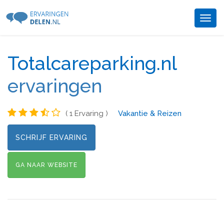
Togg
navig
Totalcareparking.nl
ervaringen
( 1 Ervaring )
Vakantie & Reizen
SCHRIJF ERVARING
GA NAAR WEBSITE