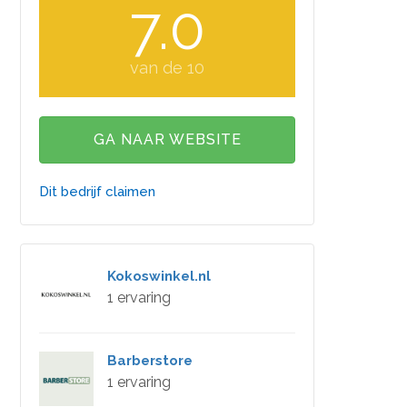
7.0
van de 10
GA NAAR WEBSITE
Dit bedrijf claimen
Kokoswinkel.nl
1 ervaring
Barberstore
1 ervaring